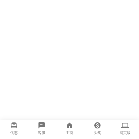
card_giftcard
textsms
home
monetization_on
computer
优惠
客服
主页
头奖
网页版